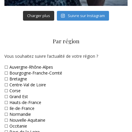
Charger plus
Suivre sur Instagram
Par région
Vous souhaitez suivre l’actualité de votre région ?
☐
Auvergne-Rhône-Alpes
☐
Bourgogne-Franche-Comté
☐
Bretagne
☐
Centre-Val de Loire
☐
Corse
☐
Grand Est
☐
Hauts-de-France
☐
Ile-de-France
☐
Normandie
☐
Nouvelle-Aquitaine
☐
Occitanie
☐
Pays de la Loire