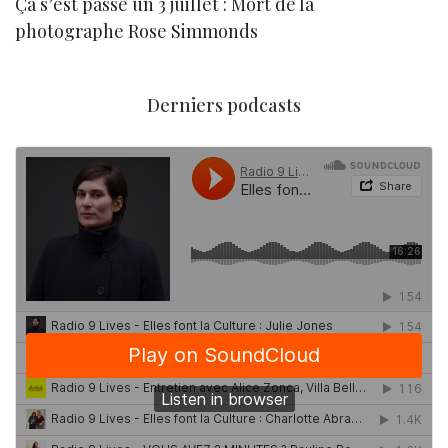
Ça s’est passé un 3 juillet : Mort de la
N
photographe Rose Simmonds
Derniers podcasts