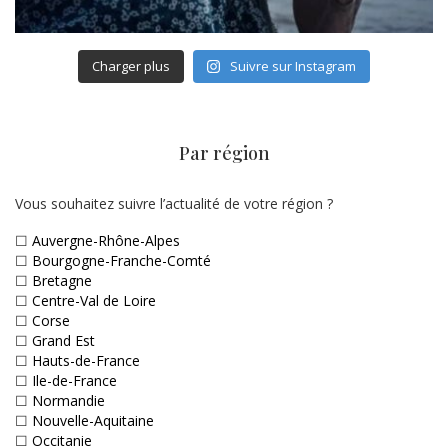
Charger plus
Suivre sur Instagram
Par région
Vous souhaitez suivre l’actualité de votre région ?
☐
Auvergne-Rhône-Alpes
☐
Bourgogne-Franche-Comté
☐
Bretagne
☐
Centre-Val de Loire
☐
Corse
☐
Grand Est
☐
Hauts-de-France
☐
Ile-de-France
☐
Normandie
☐
Nouvelle-Aquitaine
☐
Occitanie