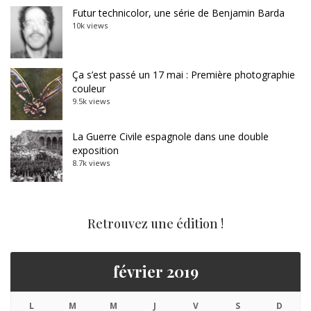
Futur technicolor, une série de Benjamin Barda
10k views
Ça s’est passé un 17 mai : Première photographie
couleur
9.5k views
La Guerre Civile espagnole dans une double
exposition
8.7k views
Retrouvez une édition !
février 2019
L
M
M
J
V
S
D