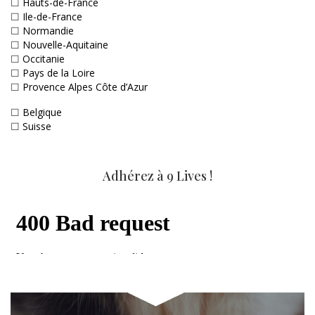
☐
Hauts-de-France
☐
Ile-de-France
☐
Normandie
☐
Nouvelle-Aquitaine
☐
Occitanie
☐
Pays de la Loire
☐
Provence Alpes Côte d’Azur
☐
Belgique
☐
Suisse
Adhérez à 9 Lives !