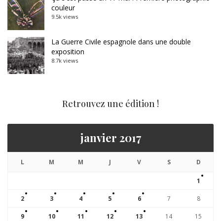
couleur
9.5k views
La Guerre Civile espagnole dans une double
exposition
8.7k views
Retrouvez une édition !
janvier 2017
L
M
M
J
V
S
D
1
2
3
4
5
6
7
8
9
10
11
12
13
14
15