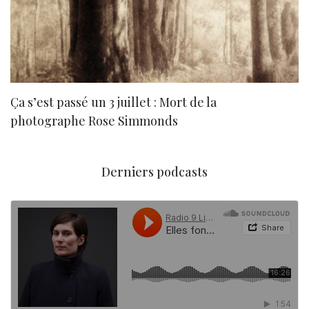
Ça s’est passé un 3 juillet : Mort de la
N
photographe Rose Simmonds
Derniers podcasts