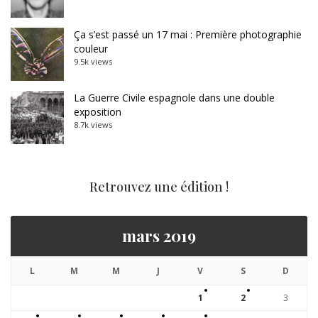
Ça s’est passé un 17 mai : Première photographie
couleur
9.5k views
La Guerre Civile espagnole dans une double
exposition
8.7k views
Retrouvez une édition !
mars 2019
L
M
M
J
V
S
D
1
2
3