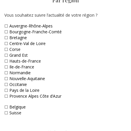
Par région
Vous souhaitez suivre l’actualité de votre région ?
☐
Auvergne-Rhône-Alpes
☐
Bourgogne-Franche-Comté
☐
Bretagne
☐
Centre-Val de Loire
☐
Corse
☐
Grand Est
☐
Hauts-de-France
☐
Ile-de-France
☐
Normandie
☐
Nouvelle-Aquitaine
☐
Occitanie
☐
Pays de la Loire
☐
Provence Alpes Côte d’Azur
☐
Belgique
☐
Suisse