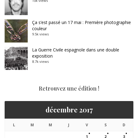
10k views
Ça s’est passé un 17 mai : Première photographie
couleur
9.5k views
La Guerre Civile espagnole dans une double
exposition
8.7k views
Retrouvez une édition !
décembre 2017
L
M
M
J
V
S
D
1
2
3