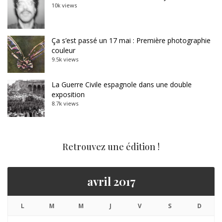
10k views
Ça s’est passé un 17 mai : Première photographie
couleur
9.5k views
La Guerre Civile espagnole dans une double
exposition
8.7k views
Retrouvez une édition !
avril 2017
L
M
M
J
V
S
D