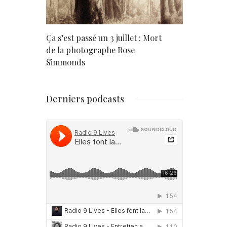
rd
Ça s’est passé un 3 juillet : Mort
Né un 2 juil
de la photographe Rose
Simmonds
Derniers podcasts