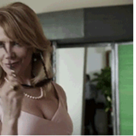
Né un 2 juillet : André Kertész
Né un 1er juillet : Léona
Misonne