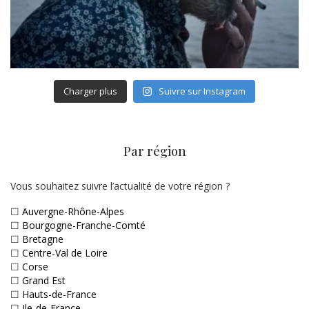
Charger plus
Suivre sur Instagram
Par région
Vous souhaitez suivre l’actualité de votre région ?
☐
Auvergne-Rhône-Alpes
☐
Bourgogne-Franche-Comté
☐
Bretagne
☐
Centre-Val de Loire
☐
Corse
☐
Grand Est
☐
Hauts-de-France
☐
Ile-de-France