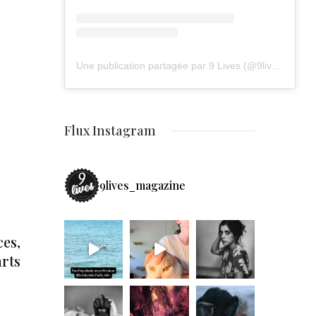
Une publication partagée par 9 Lives (@9lives_magazine)
Flux Instagram
9lives_magazine
es,
arts