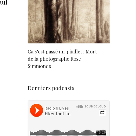
aul
rd
Ça s’est passé un 3 juillet : Mort
Né un 2 juil
de la photographe Rose
Simmonds
Derniers podcasts