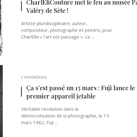
CharlEliCouture met le feu au musée P
Valéry de Sète !
Artiste pluridisciplinaire, auteur,
compositeur, photographe et peintre, pour
CharlElie » l’art est passage ». Le ...
Né un 2 juillet : André Kertész
Né un 1er juillet : Léona
Misonne
L'EPHÉMÉRIDE
Ça s’est passé un 15 mars : Fuji lance le
premier appareil jetable
Véritable révolution dans la
démocratisation de la photographie, le 15
mars 1982, Fuji ...